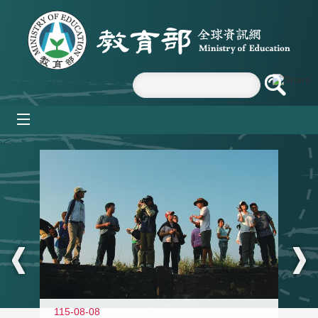
跳到主要內容區塊
mobile_menu
:::
11
115-08-08