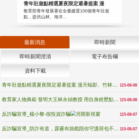
教
青年壯遊點精選夏夜限定避暑提案 漫
在
教育部青年發展署在全臺建置100個青年壯遊
譽
點，提供山林、海洋...
最新消息
即時新聞
即時新聞澄清
電子布告欄
資料下載
青年壯遊點精選夏夜限定避暑提案 漫天蝠影、竹林尋蛙、茶香夜觀 邀青年暮色出發
115-08-08
教育家人物典範 發明大王林永禎教授 用自身經歷點亮學生的路
115-08-08
反詐騙宣導_楊小黎-假投資詐騙
115-08-07
反詐騙宣導_防詐有道，霹靂布袋戲陪你守護荷包不受騙
115-08-07