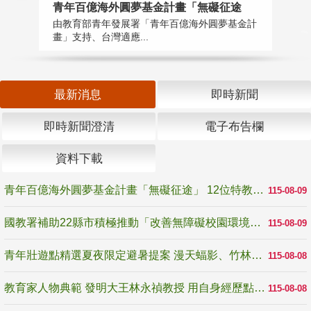
青年百億海外圓夢基金計畫「無礙征途
國
由教育部青年發展署「青年百億海外圓夢基金計
無
畫」支持、台灣適應...
是
最新消息
即時新聞
即時新聞澄清
電子布告欄
資料下載
青年百億海外圓夢基金計畫「無礙征途」 12位特教與弱勢青年勇闖西班牙 跨越感官限制見證生命蛻變
115-08-09
國教署補助22縣市積極推動「改善無障礙校園環境計畫」 打造友善、安全、無礙學習空間
115-08-09
青年壯遊點精選夏夜限定避暑提案 漫天蝠影、竹林尋蛙、茶香夜觀 邀青年暮色出發
115-08-08
教育家人物典範 發明大王林永禎教授 用自身經歷點亮學生的路
115-08-08