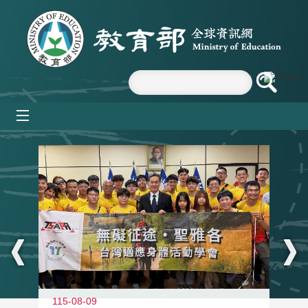
跳到主要內容區塊
mobile_menu
:::
115-08-09
11