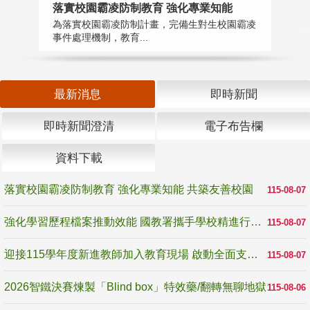
落實校園霸凌防制教育 強化專業知能
迎
為落實校園霸凌防制計畫，完備生對生校園霸凌
1
事件處理機制，教育...
數
最新消息
即時新聞
即時新聞澄清
電子布告欄
資料下載
落實校園霸凌防制教育 強化專業知能 共築友善校園
115-08-07
強化學習歷程檔案推動效能 國教署攜手學校精進行政與教學支持
115-08-07
迎接115學年度新進教師加入教育現場 啟動全面支持陪伴
115-08-07
2026智鐵決賽煉製「Blind box」特效藥/翻轉無聊地獄
115-08-06