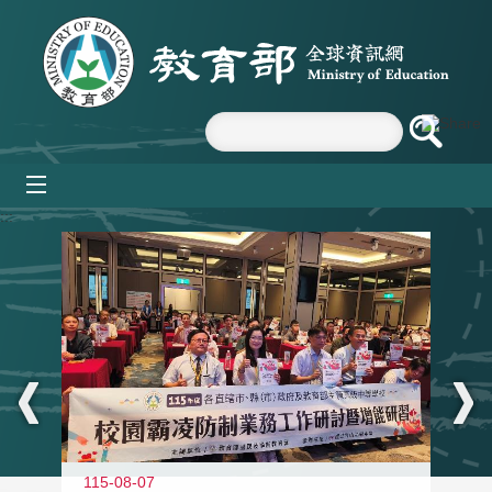
跳到主要內容區塊
mobile_menu
:::
115-08-07
11