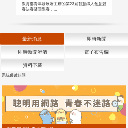
匯
教育部青年發展署主辦的第23屆智慧鐵人創意競
賽決賽暨國際賽，...
教
「
最新消息
即時新聞
即時新聞澄清
電子布告欄
資料下載
系統參數錯誤