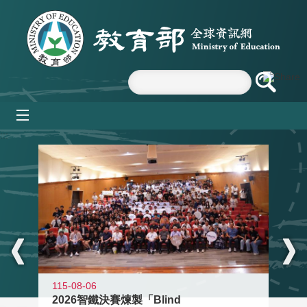
跳到主要內容區塊
mobile_menu
:::
115-08-06
2026智鐵決賽煉製「Blind
11