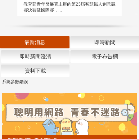
匯
教育部青年發展署主辦的第23屆智慧鐵人創意競
賽決賽暨國際賽，...
教
「
最新消息
即時新聞
即時新聞澄清
電子布告欄
資料下載
系統參數錯誤