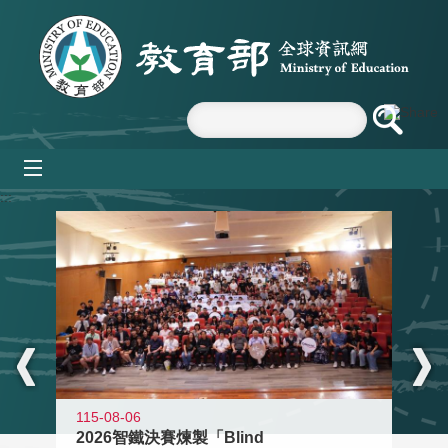
跳到主要內容區塊
mobile_menu
:::
115-08-06
2026智鐵決賽煉製「Blind
11