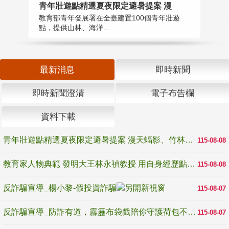
教
青年壯遊點精選夏夜限定避暑提案 漫
在
教育部青年發展署在全臺建置100個青年壯遊
譽
點，提供山林、海洋...
最新消息
即時新聞
即時新聞澄清
電子布告欄
資料下載
青年壯遊點精選夏夜限定避暑提案 漫天蝠影、竹林尋蛙、茶香夜觀 邀青年暮色出發
115-08-08
教育家人物典範 發明大王林永禎教授 用自身經歷點亮學生的路
115-08-08
反詐騙宣導_楊小黎-假投資詐騙
115-08-07
反詐騙宣導_防詐有道，霹靂布袋戲陪你守護荷包不受騙
115-08-07