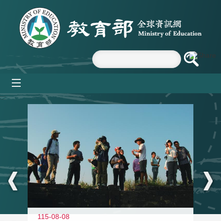
跳到主要內容區塊
mobile_menu
:::
11
115-08-08