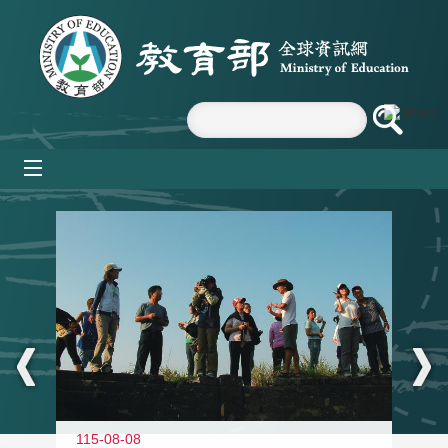
跳到主要內容區塊
mobile_menu
:::
11
115-08-08