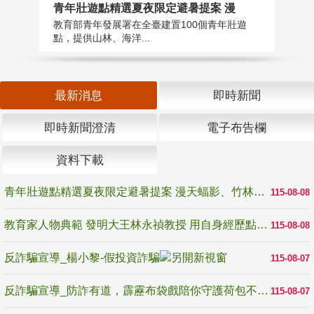
教
青年壯遊點精選夏夜限定避暑提案 漫
在
教育部青年發展署在全臺建置100個青年壯遊
譽
點，提供山林、海洋...
最新消息
即時新聞
即時新聞澄清
電子布告欄
資料下載
青年壯遊點精選夏夜限定避暑提案 漫天蝠影、竹林尋蛙、茶香夜觀 邀青年暮色出發
115-08-08
教育家人物典範 發明大王林永禎教授 用自身經歷點亮學生的路
115-08-08
反詐騙宣導_楊小黎-假投資詐騙
115-08-07
反詐騙宣導_防詐有道，霹靂布袋戲陪你守護荷包不受騙
115-08-07