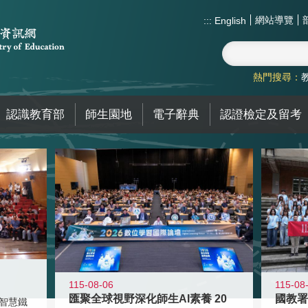
網站導覽
:::
English
熱門搜尋：
認識教育部
師生園地
電子辭典
認證檢定及留考
115-08-06
115-08
匯聚全球視野深化師生AI素養 20
智慧鐵