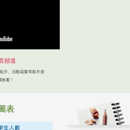
音頻道
短片、活動花絮等影片資
躍收看！
圖表