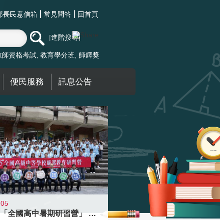
部長民意信箱
常見問答
回首頁
進階搜尋
教師資格考試
教育學分班
師鐸獎
便民服務
訊息公告
-05
國教署「全國高中暑期研習營」 以多