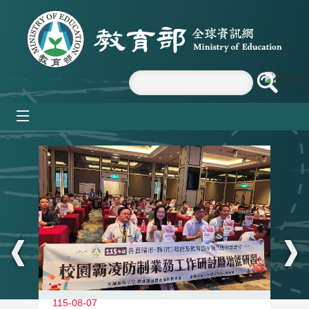
跳到主要內容區塊
mobile_menu
:::
115-08-07
11