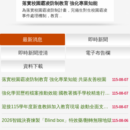
落實校園霸凌防制教育 強化專業知能
迎
為落實校園霸凌防制計畫，完備生對生校園霸凌
1
事件處理機制，教育...
數
最新消息
即時新聞
即時新聞澄清
電子布告欄
資料下載
落實校園霸凌防制教育 強化專業知能 共築友善校園
115-08-07
強化學習歷程檔案推動效能 國教署攜手學校精進行政與教學支持
115-08-07
迎接115學年度新進教師加入教育現場 啟動全面支持陪伴
115-08-07
2026智鐵決賽煉製「Blind box」特效藥/翻轉無聊地獄
115-08-06