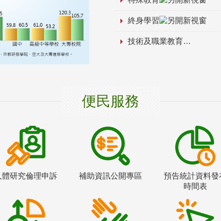
終身學習
技術及職業教育
便民服務
人體研究倫理申訴
補助資訊公開專區
預告統計資料發
時間表