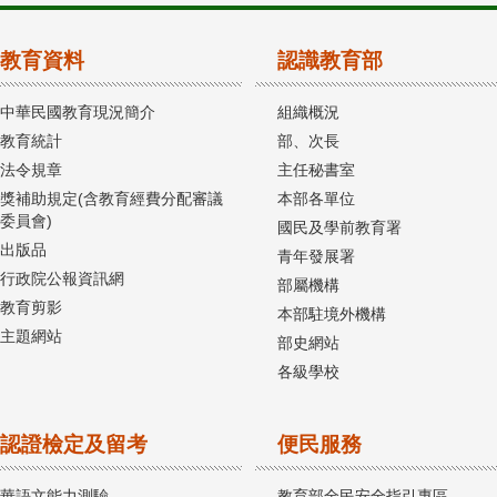
教育資料
認識教育部
中華民國教育現況簡介
組織概況
教育統計
部、次長
法令規章
主任秘書室
獎補助規定(含教育經費分配審議
本部各單位
委員會)
國民及學前教育署
出版品
青年發展署
行政院公報資訊網
部屬機構
教育剪影
本部駐境外機構
主題網站
部史網站
各級學校
認證檢定及留考
便民服務
華語文能力測驗
教育部全民安全指引專區