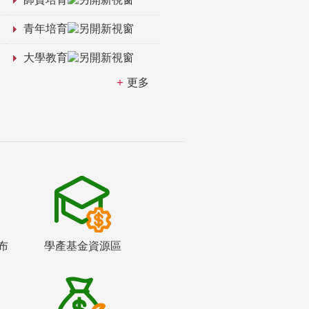
青年培育
大學教育
更多
布
學產基金資源區