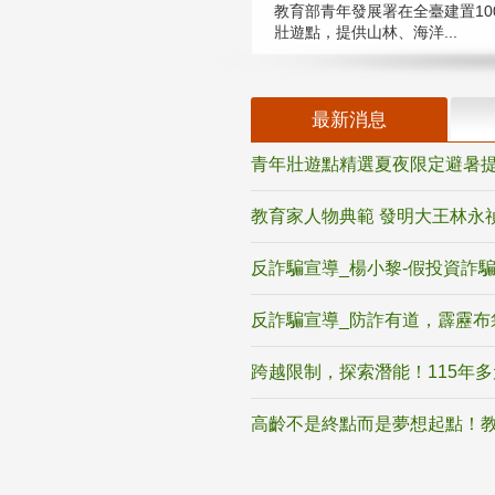
教育部青年發展署在全臺建置10
壯遊點，提供山林、海洋...
最新消息
青年壯遊點精選夏夜限定避暑提
教育家人物典範 發明大王林永
反詐騙宣導_楊小黎-假投資詐
反詐騙宣導_防詐有道，霹靂布
跨越限制，探索潛能！115年
高齡不是終點而是夢想起點！教