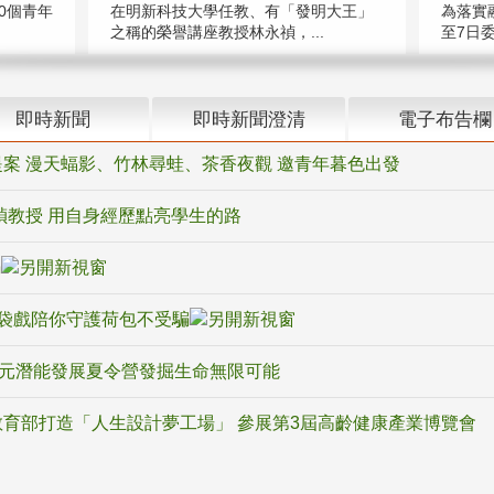
在明新科技大學任教、有「發明大王」
0個青年
為落實
之稱的榮譽講座教授林永禎，...
至7日委
即時新聞
即時新聞澄清
電子布告欄
案 漫天蝠影、竹林尋蛙、茶香夜觀 邀青年暮色出發
禎教授 用自身經歷點亮學生的路
騙
袋戲陪你守護荷包不受騙
多元潛能發展夏令營發掘生命無限可能
育部打造「人生設計夢工場」 參展第3屆高齡健康產業博覽會