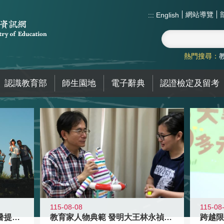
網站導覽
:::
English
熱門搜尋：
認識教育部
師生園地
電子辭典
認證檢定及留考
115-08-08
115-08
教育家人物典範 發明大王林永禎教授
青年壯遊點精選夏夜限定避暑提案 漫