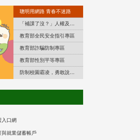
聰明用網路 青春不迷路
「補課了沒？」人權及轉型正義教育專區
教育部全民安全指引專區
教育部詐騙防制專區
教育部性別平等專區
防制校園霸凌，勇敢說出來！
習入口網
育與就業儲蓄帳戶