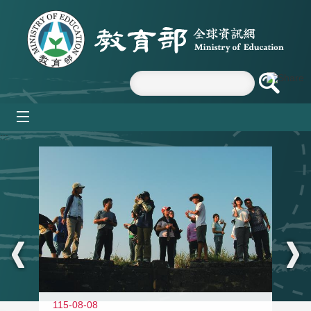
跳到主要內容區塊
mobile_menu
:::
11
115-08-08