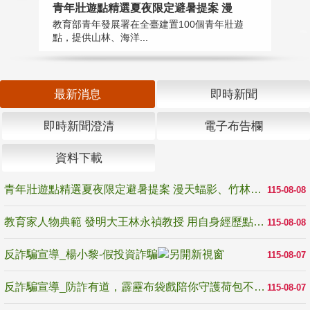
教
青年壯遊點精選夏夜限定避暑提案 漫
在
教育部青年發展署在全臺建置100個青年壯遊
譽
點，提供山林、海洋...
最新消息
即時新聞
即時新聞澄清
電子布告欄
資料下載
青年壯遊點精選夏夜限定避暑提案 漫天蝠影、竹林尋蛙、茶香夜觀 邀青年暮色出發
115-08-08
教育家人物典範 發明大王林永禎教授 用自身經歷點亮學生的路
115-08-08
反詐騙宣導_楊小黎-假投資詐騙
115-08-07
反詐騙宣導_防詐有道，霹靂布袋戲陪你守護荷包不受騙
115-08-07