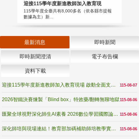
迎接115學年度新進教師加入教育現
2
115學年度全臺共有8,000多名（依各縣市提報
教
數據為主）新...
賽
最新消息
即時新聞
即時新聞澄清
電子布告欄
資料下載
迎接115學年度新進教師加入教育現場 啟動全面支持陪伴
115-08-07
2026智鐵決賽煉製「Blind box」特效藥/翻轉無聊地獄
115-08-06
匯聚全球視野深化師生AI素養 2026數位學習國際論壇高雄登場
115-08-06
深化師培與現場連結！教育部加碼補助師培教學實踐研究 10月師培國際研討會交流教學實踐經驗
115-08-06