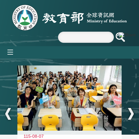
跳到主要內容區塊
mobile_menu
:::
115-08-07
11