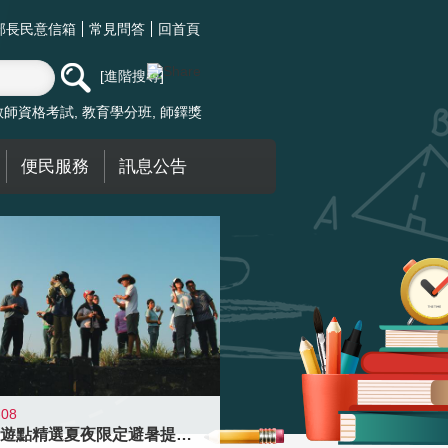
部長民意信箱
常見問答
回首頁
進階搜尋
教師資格考試
教育學分班
師鐸獎
便民服務
訊息公告
-08
青年壯遊點精選夏夜限定避暑提案 漫