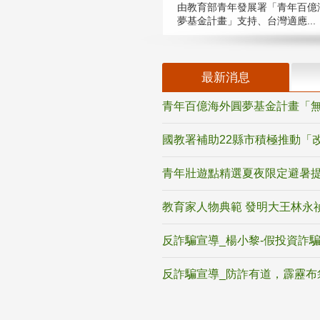
由教育部青年發展署「青年百億
夢基金計畫」支持、台灣適應...
最新消息
青年百億海外圓夢基金計畫「無
國教署補助22縣市積極推動「
青年壯遊點精選夏夜限定避暑提
教育家人物典範 發明大王林永
反詐騙宣導_楊小黎-假投資詐
反詐騙宣導_防詐有道，霹靂布