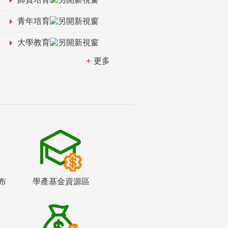
青年培育
大學教育
更多
布
學產基金資源區