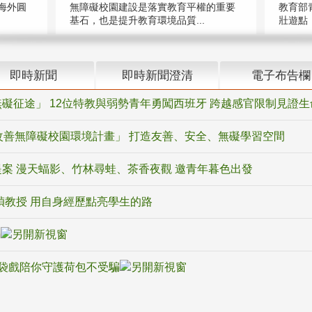
海外圓
無障礙校園建設是落實教育平權的重要
教育部
基石，也是提升教育環境品質...
壯遊點，
即時新聞
即時新聞澄清
電子布告欄
礙征途」 12位特教與弱勢青年勇闖西班牙 跨越感官限制見證生
改善無障礙校園環境計畫」 打造友善、安全、無礙學習空間
案 漫天蝠影、竹林尋蛙、茶香夜觀 邀青年暮色出發
禎教授 用自身經歷點亮學生的路
騙
袋戲陪你守護荷包不受騙