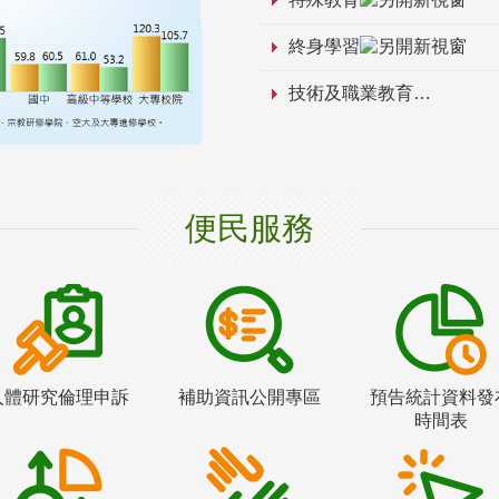
終身學習
技術及職業教育
便民服務
人體研究倫理申訴
補助資訊公開專區
預告統計資料發
時間表