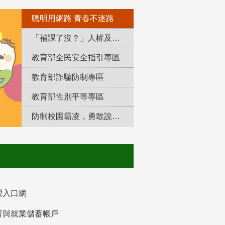
聰明用網路 青春不迷路
「補課了沒？」人權及轉型正義教育專區
教育部全民安全指引專區
教育部詐騙防制專區
教育部性別平等專區
防制校園霸凌，勇敢說出來！
習入口網
育與就業儲蓄帳戶