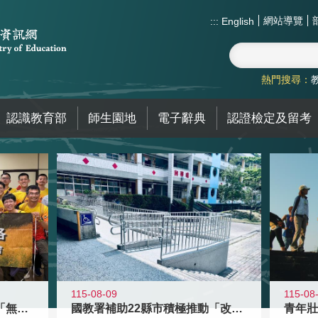
網站導覽
:::
English
熱門搜尋：
認識教育部
師生園地
電子辭典
認證檢定及留考
115-08-09
115-08
青年百億海外圓夢基金計畫「無礙征途
國教署補助22縣市積極推動「改善無