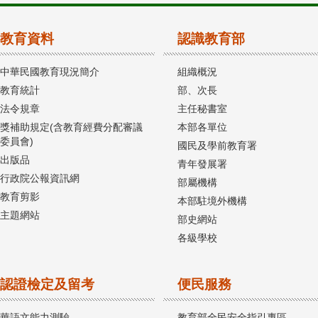
教育資料
認識教育部
中華民國教育現況簡介
組織概況
教育統計
部、次長
法令規章
主任秘書室
獎補助規定(含教育經費分配審議
本部各單位
委員會)
國民及學前教育署
出版品
青年發展署
行政院公報資訊網
部屬機構
教育剪影
本部駐境外機構
主題網站
部史網站
各級學校
認證檢定及留考
便民服務
華語文能力測驗
教育部全民安全指引專區