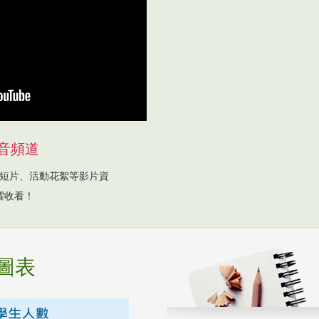
音頻道
短片、活動花絮等影片資
躍收看！
圖表