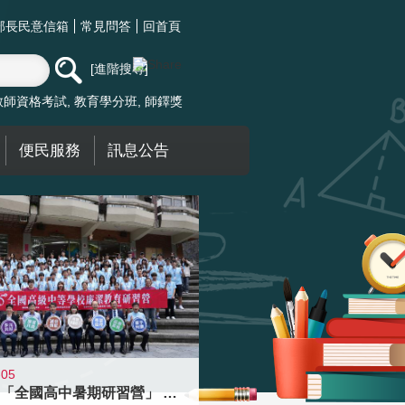
部長民意信箱
常見問答
回首頁
進階搜尋
教師資格考試
教育學分班
師鐸獎
便民服務
訊息公告
-05
國教署「全國高中暑期研習營」 以多