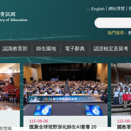
網站導覽
:::
English
熱門搜尋：
認識教育部
師生園地
電子辭典
認證檢定及留考
115-08-06
115-08
匯聚全球視野深化師生AI素養 20
智慧鐵