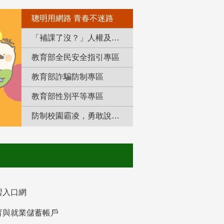
聰明用網路 青春不迷路
「補課了沒？」人權及轉型正義教育專區
教育部全民安全指引專區
教育部詐騙防制專區
教育部性別平等專區
防制校園霸凌，勇敢說出來！
習入口網
育與就業儲蓄帳戶