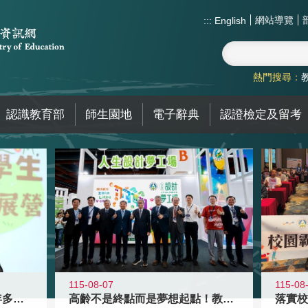
網站導覽
:::
English
熱門搜尋：
認識教育部
師生園地
電子辭典
認證檢定及留考
115-08-07
115-08
高齡不是終點而是夢想起點！教育部打
跨越限制，探索潛能！115年多元潛