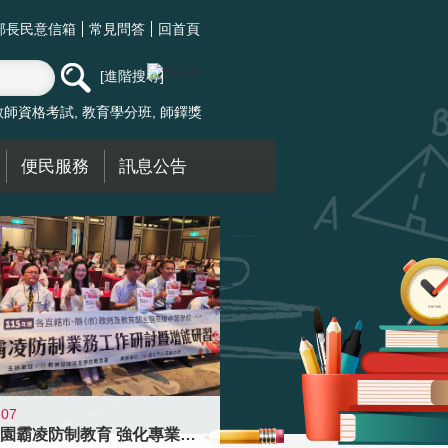
部長民意信箱
常見問答
回首頁
進階搜尋
教師資格考試
教育學分班
師鐸獎
便民服務
訊息公告
-07
落實校園霸凌防制教育 強化專業知能