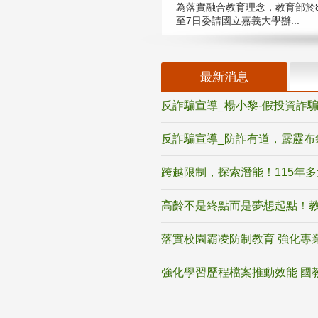
為落實融合教育理念，教育部於8
至7日委請國立嘉義大學辦...
最新消息
反詐騙宣導_楊小黎-假投資詐
反詐騙宣導_防詐有道，霹靂布
跨越限制，探索潛能！115年
高齡不是終點而是夢想起點！教
落實校園霸凌防制教育 強化專
強化學習歷程檔案推動效能 國