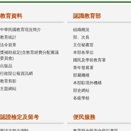
教育資料
認識教育部
中華民國教育現況簡介
組織概況
教育統計
部、次長
法令規章
主任秘書室
獎補助規定(含教育經費分配審議
本部各單位
委員會)
國民及學前教育署
出版品
青年發展署
行政院公報資訊網
部屬機構
教育剪影
本部駐境外機構
主題網站
部史網站
各級學校
認證檢定及留考
便民服務
華語文能力測驗
教育部全民安全指引專區