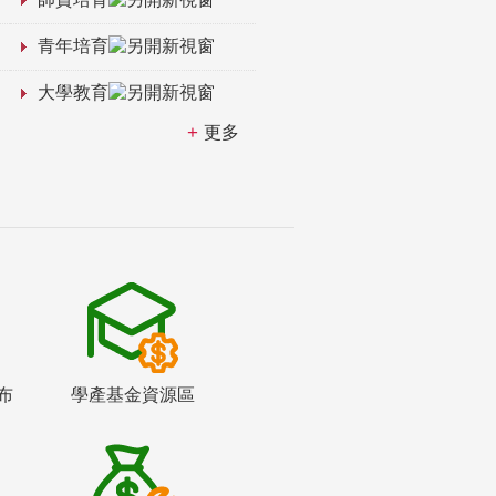
青年培育
大學教育
更多
布
學產基金資源區