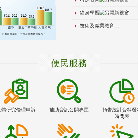
終身學習
技術及職業教育
便民服務
人體研究倫理申訴
補助資訊公開專區
預告統計資料發
時間表