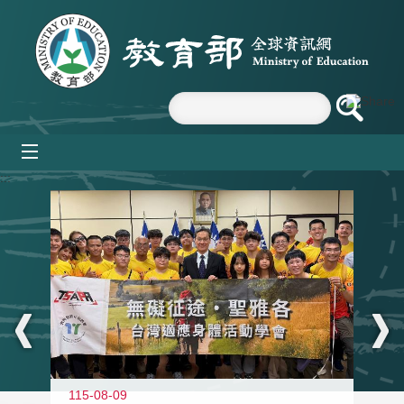
跳到主要內容區塊
mobile_menu
:::
115-08-09
11