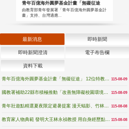
青年百億海外圓夢基金計畫「無礙征途
國
由教育部青年發展署「青年百億海外圓夢基金計
無
畫」支持、台灣適應...
是
最新消息
即時新聞
即時新聞澄清
電子布告欄
資料下載
青年百億海外圓夢基金計畫「無礙征途」 12位特教與弱勢青年勇闖西班牙 跨越感官限制見證生命蛻變
115-08-09
國教署補助22縣市積極推動「改善無障礙校園環境計畫」 打造友善、安全、無礙學習空間
115-08-09
青年壯遊點精選夏夜限定避暑提案 漫天蝠影、竹林尋蛙、茶香夜觀 邀青年暮色出發
115-08-08
教育家人物典範 發明大王林永禎教授 用自身經歷點亮學生的路
115-08-08