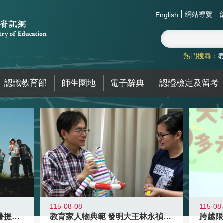
網站導覽
:::
English
熱門搜尋：
認識教育部
師生園地
電子辭典
認證檢定及留考
115-08-08
115-08
教育家人物典範 發明大王林永禎教授
青年壯遊點精選夏夜限定避暑提案 漫