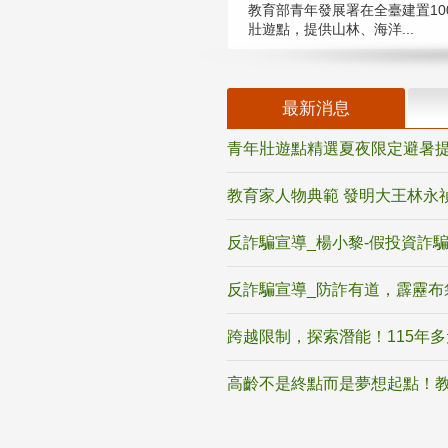
教育部青年發展署在全臺建置10
壯遊點，提供山林、海洋...
最新消息
青年壯遊點精選夏夜限定避暑提
教育家人物典範 發明大王林永
反詐騙宣導_楊小黎-假投資詐
反詐騙宣導_防詐有道，霹靂布
跨越限制，探索潛能！115年
高齡不是終點而是夢想起點！教