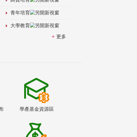
青年培育
大學教育
更多
布
學產基金資源區