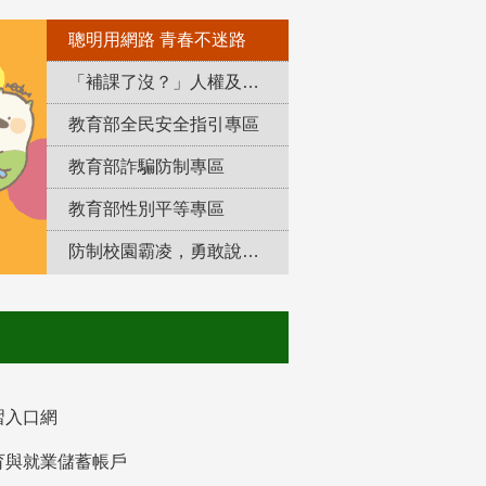
聰明用網路 青春不迷路
「補課了沒？」人權及轉型正義教育專區
教育部全民安全指引專區
教育部詐騙防制專區
教育部性別平等專區
防制校園霸凌，勇敢說出來！
習入口網
育與就業儲蓄帳戶