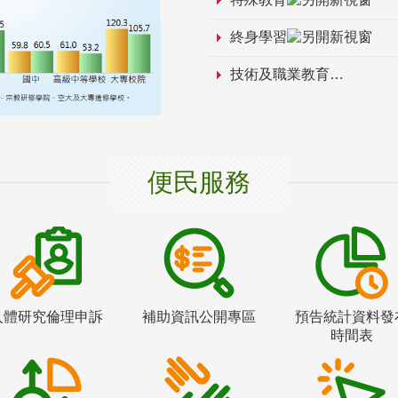
終身學習
技術及職業教育
便民服務
人體研究倫理申訴
補助資訊公開專區
預告統計資料發
時間表