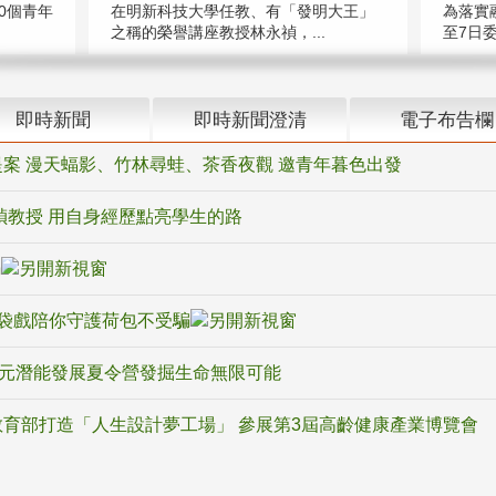
在明新科技大學任教、有「發明大王」
0個青年
為落實
之稱的榮譽講座教授林永禎，...
至7日委
即時新聞
即時新聞澄清
電子布告欄
案 漫天蝠影、竹林尋蛙、茶香夜觀 邀青年暮色出發
禎教授 用自身經歷點亮學生的路
騙
袋戲陪你守護荷包不受騙
多元潛能發展夏令營發掘生命無限可能
育部打造「人生設計夢工場」 參展第3屆高齡健康產業博覽會