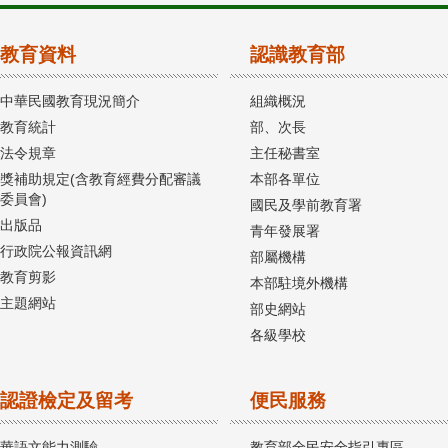
教育資料
認識教育部
中華民國教育現況簡介
組織概況
教育統計
部、次長
法令規章
主任秘書室
獎補助規定(含教育經費分配審議
本部各單位
委員會)
國民及學前教育署
出版品
青年發展署
行政院公報資訊網
部屬機構
教育剪影
本部駐境外機構
主題網站
部史網站
各級學校
認證檢定及留考
便民服務
華語文能力測驗
教育部全民安全指引專區