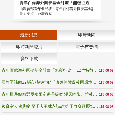
青年百億海外圓夢基金計畫「無礙征途
國
由教育部青年發展署「青年百億海外圓夢基金計
無
畫」支持、台灣適應...
是
最新消息
即時新聞
即時新聞澄清
電子布告欄
資料下載
青年百億海外圓夢基金計畫「無礙征途」 12位特教與弱勢青年勇闖西班牙 跨越感官限制見證生命蛻變
115-08-09
國教署補助22縣市積極推動「改善無障礙校園環境計畫」 打造友善、安全、無礙學習空間
115-08-09
青年壯遊點精選夏夜限定避暑提案 漫天蝠影、竹林尋蛙、茶香夜觀 邀青年暮色出發
115-08-08
教育家人物典範 發明大王林永禎教授 用自身經歷點亮學生的路
115-08-08