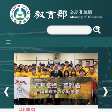
跳到主要內容區塊
mobile_menu
:::
115-08-09
11