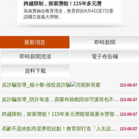
高
跨越限制，探索潛能！115年多元潛
教
為落實融合教育理念，教育部於8月4日至7日委
博
請國立嘉義大學辦...
最新消息
即時新聞
即時新聞澄清
電子布告欄
資料下載
反詐騙宣導_楊小黎-假投資詐騙
115-08-07
反詐騙宣導_防詐有道，霹靂布袋戲陪你守護荷包不受騙
115-08-07
跨越限制，探索潛能！115年多元潛能發展夏令營發掘生命無限可能
115-08-07
高齡不是終點而是夢想起點！教育部打造「人生設計夢工場」 參展第3屆高齡健康產業博覽會
115-08-07