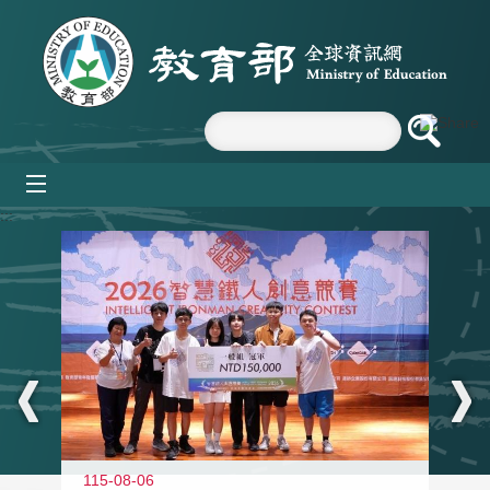
跳到主要內容區塊
mobile_menu
:::
115-08-06
11