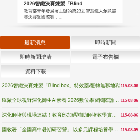
2026智鐵決賽煉製「Blind
匯
教育部青年發展署主辦的第23屆智慧鐵人創意競
教
賽決賽暨國際賽，...
「
最新消息
即時新聞
即時新聞澄清
電子布告欄
資料下載
2026智鐵決賽煉製「Blind box」特效藥/翻轉無聊地獄
115-08-06
匯聚全球視野深化師生AI素養 2026數位學習國際論壇高雄登場
115-08-06
深化師培與現場連結！教育部加碼補助師培教學實踐研究 10月師培國際研討會交流教學實踐經驗
115-08-06
國教署「全國高中暑期研習營」 以多元課程培養學生瞭解誠信專業與倫理價值
115-08-05