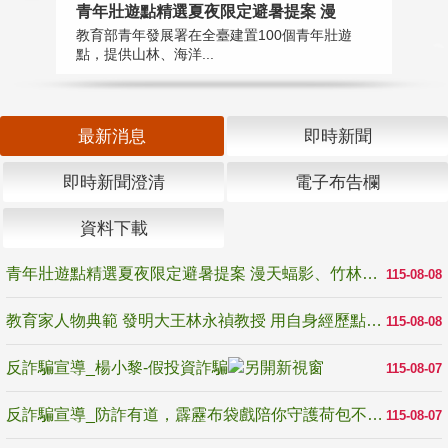
教
青年壯遊點精選夏夜限定避暑提案 漫
在
教育部青年發展署在全臺建置100個青年壯遊
譽
點，提供山林、海洋...
最新消息
即時新聞
即時新聞澄清
電子布告欄
資料下載
青年壯遊點精選夏夜限定避暑提案 漫天蝠影、竹林尋蛙、茶香夜觀 邀青年暮色出發
115-08-08
教育家人物典範 發明大王林永禎教授 用自身經歷點亮學生的路
115-08-08
反詐騙宣導_楊小黎-假投資詐騙
115-08-07
反詐騙宣導_防詐有道，霹靂布袋戲陪你守護荷包不受騙
115-08-07