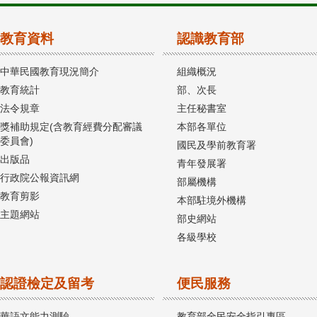
教育資料
認識教育部
中華民國教育現況簡介
組織概況
教育統計
部、次長
法令規章
主任秘書室
獎補助規定(含教育經費分配審議
本部各單位
委員會)
國民及學前教育署
出版品
青年發展署
行政院公報資訊網
部屬機構
教育剪影
本部駐境外機構
主題網站
部史網站
各級學校
認證檢定及留考
便民服務
華語文能力測驗
教育部全民安全指引專區