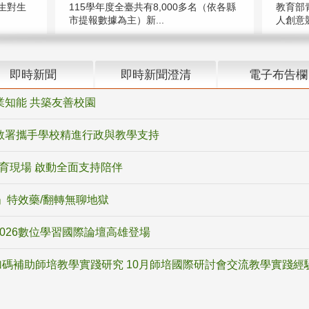
教育部
生對生
115學年度全臺共有8,000多名（依各縣
人創意競
市提報數據為主）新...
即時新聞
即時新聞澄清
電子布告欄
業知能 共築友善校園
教署攜手學校精進行政與教學支持
教育現場 啟動全面支持陪伴
ox」特效藥/翻轉無聊地獄
2026數位學習國際論壇高雄登場
碼補助師培教學實踐研究 10月師培國際研討會交流教學實踐經