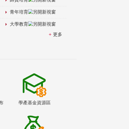
青年培育
大學教育
更多
布
學產基金資源區