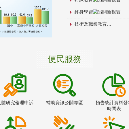
終身學習
技術及職業教育
便民服務
人體研究倫理申訴
補助資訊公開專區
預告統計資料發
時間表