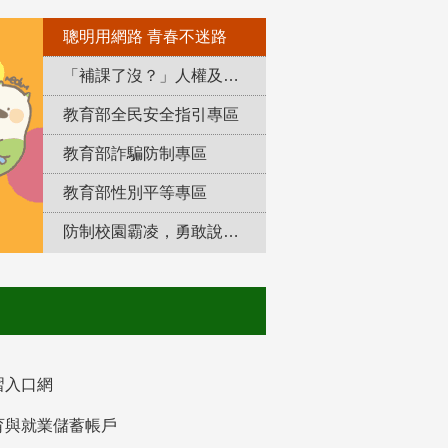
聰明用網路 青春不迷路
「補課了沒？」人權及轉型正義教育專區
教育部全民安全指引專區
教育部詐騙防制專區
教育部性別平等專區
防制校園霸凌，勇敢說出來！
習入口網
育與就業儲蓄帳戶