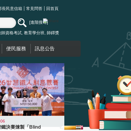
部長民意信箱
常見問答
回首頁
進階搜尋
教師資格考試
教育學分班
師鐸獎
便民服務
訊息公告
-06
智鐵決賽煉製「Blind