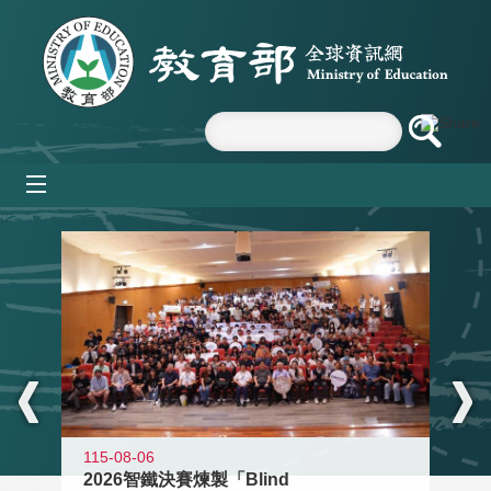
跳到主要內容區塊
mobile_menu
:::
115-08-06
2026智鐵決賽煉製「Blind
11