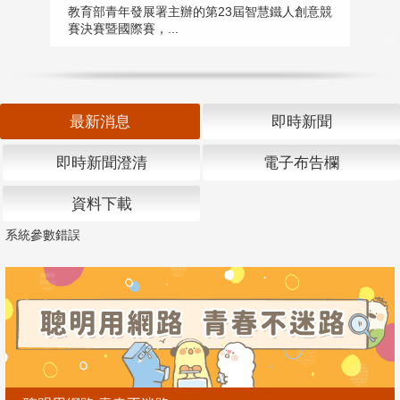
匯
教育部青年發展署主辦的第23屆智慧鐵人創意競
賽決賽暨國際賽，...
教
「
最新消息
即時新聞
即時新聞澄清
電子布告欄
資料下載
系統參數錯誤