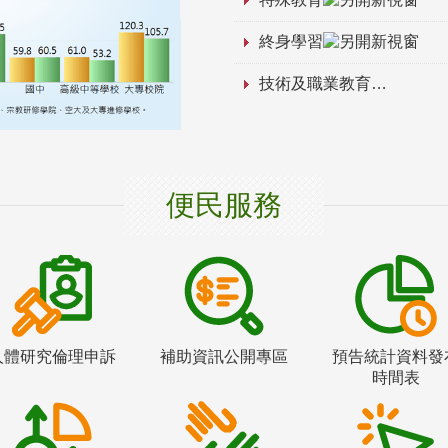
終身學習
技術及職業教育
便民服務
人體研究倫理申訴
補助資訊公開專區
預告統計資料發
時間表