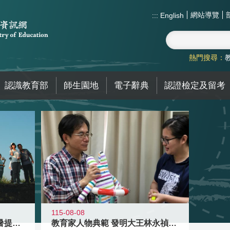
網站導覽
:::
English
熱門搜尋：
認識教育部
師生園地
電子辭典
認證檢定及留考
115-08-08
教育家人物典範 發明大王林永禎教授
青年壯遊點精選夏夜限定避暑提案 漫