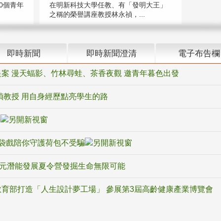
在明新科技大學任教、有「發明大王」
0個青年
之稱的榮譽講座教授林永禎，...
即時新聞
即時新聞澄清
電子布告欄
案 漫天蝠影、竹林尋蛙、茶香夜觀 邀青年暮色出發
禎教授 用自身經歷點亮學生的路
騙
袋戲陪你守護荷包不受騙
多元潛能發展夏令營發掘生命無限可能
育部打造「人生設計夢工場」 參展第3屆高齡健康產業博覽會