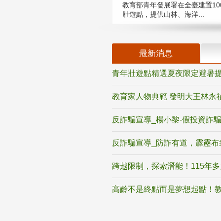
教育部青年發展署在全臺建置10
壯遊點，提供山林、海洋...
最新消息
青年壯遊點精選夏夜限定避暑提
教育家人物典範 發明大王林永
反詐騙宣導_楊小黎-假投資詐
反詐騙宣導_防詐有道，霹靂布
跨越限制，探索潛能！115年
高齡不是終點而是夢想起點！教