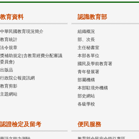
教育資料
認識教育部
中華民國教育現況簡介
組織概況
教育統計
部、次長
法令規章
主任秘書室
獎補助規定(含教育經費分配審議
本部各單位
委員會)
國民及學前教育署
出版品
青年發展署
行政院公報資訊網
部屬機構
教育剪影
本部駐境外機構
主題網站
部史網站
各級學校
認證檢定及留考
便民服務
華語文能力測驗
教育部全民安全指引專區