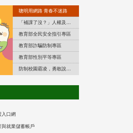
聰明用網路 青春不迷路
「補課了沒？」人權及轉型正義教育專區
教育部全民安全指引專區
教育部詐騙防制專區
教育部性別平等專區
防制校園霸凌，勇敢說出來！
習入口網
育與就業儲蓄帳戶