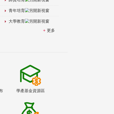
青年培育
大學教育
更多
布
學產基金資源區