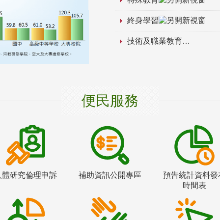
終身學習
技術及職業教育
便民服務
人體研究倫理申訴
補助資訊公開專區
預告統計資料發
時間表