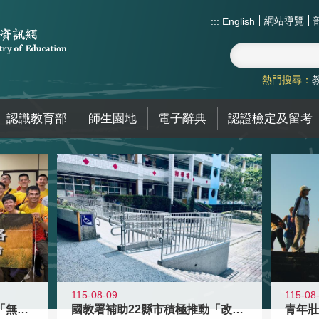
網站導覽
:::
English
熱門搜尋：
認識教育部
師生園地
電子辭典
認證檢定及留考
115-08-09
115-08
青年百億海外圓夢基金計畫「無礙征途
國教署補助22縣市積極推動「改善無