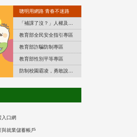
聰明用網路 青春不迷路
「補課了沒？」人權及轉型正義教育專區
教育部全民安全指引專區
教育部詐騙防制專區
教育部性別平等專區
防制校園霸凌，勇敢說出來！
習入口網
育與就業儲蓄帳戶