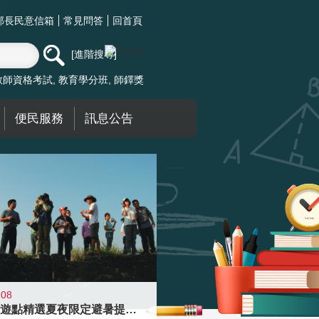
部長民意信箱
常見問答
回首頁
進階搜尋
教師資格考試
教育學分班
師鐸獎
便民服務
訊息公告
-08
青年壯遊點精選夏夜限定避暑提案 漫