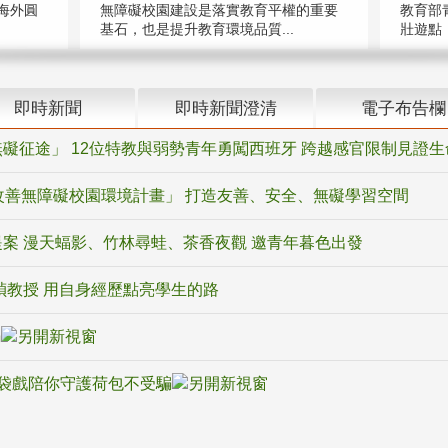
海外圓
無障礙校園建設是落實教育平權的重要
教育部
基石，也是提升教育環境品質...
壯遊點，
即時新聞
即時新聞澄清
電子布告欄
礙征途」 12位特教與弱勢青年勇闖西班牙 跨越感官限制見證生
改善無障礙校園環境計畫」 打造友善、安全、無礙學習空間
案 漫天蝠影、竹林尋蛙、茶香夜觀 邀青年暮色出發
禎教授 用自身經歷點亮學生的路
騙
袋戲陪你守護荷包不受騙