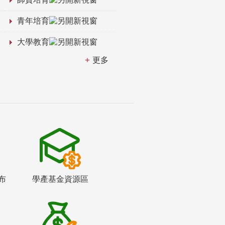
青年培育
大學教育
更多
布
學產基金資源區