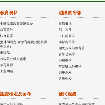
教育資料
認識教育部
中華民國教育現況簡介
組織概況
教育統計
部、次長
法令規章
主任秘書室
獎補助規定(含教育經費分配審議
本部各單位
委員會)
國民及學前教育署
出版品
青年發展署
行政院公報資訊網
部屬機構
教育剪影
本部駐境外機構
主題網站
部史網站
各級學校
認證檢定及留考
便民服務
華語文能力測驗
教育部全民安全指引專區