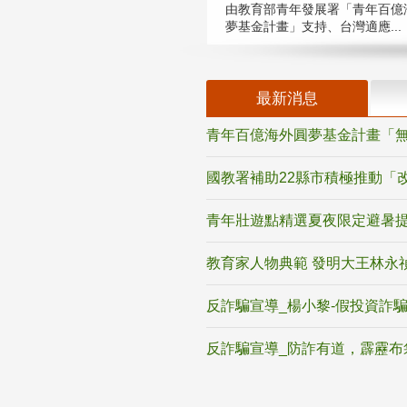
由教育部青年發展署「青年百億
夢基金計畫」支持、台灣適應...
最新消息
青年百億海外圓夢基金計畫「無
國教署補助22縣市積極推動「
青年壯遊點精選夏夜限定避暑提
教育家人物典範 發明大王林永
反詐騙宣導_楊小黎-假投資詐
反詐騙宣導_防詐有道，霹靂布