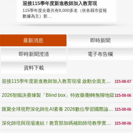
迎接115學年度新進教師加入教育現
2
115學年度全臺共有8,000多名（依各縣市提報
教
數據為主）新...
賽
最新消息
即時新聞
即時新聞澄清
電子布告欄
資料下載
迎接115學年度新進教師加入教育現場 啟動全面支持陪伴
115-08-07
2026智鐵決賽煉製「Blind box」特效藥/翻轉無聊地獄
115-08-06
匯聚全球視野深化師生AI素養 2026數位學習國際論壇高雄登場
115-08-06
深化師培與現場連結！教育部加碼補助師培教學實踐研究 10月師培國際研討會交流教學實踐經驗
115-08-06