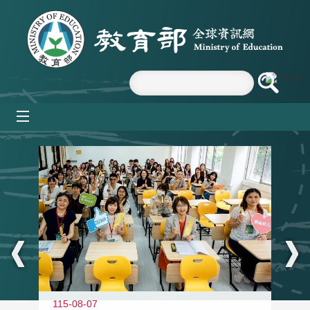
跳到主要內容區塊
mobile_menu
:::
115-08-07
11