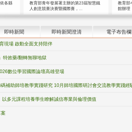
（依各縣
教育部青年發展署主辦的第23屆智慧鐵
教育部
人創意競賽決賽暨國際賽，...
館辦理「
即時新聞
即時新聞澄清
電子布告欄
教育現場 啟動全面支持陪伴
ox」特效藥/翻轉無聊地獄
2026數位學習國際論壇高雄登場
碼補助師培教學實踐研究 10月師培國際研討會交流教學實踐經
 以多元課程培養學生瞭解誠信專業與倫理價值
草案