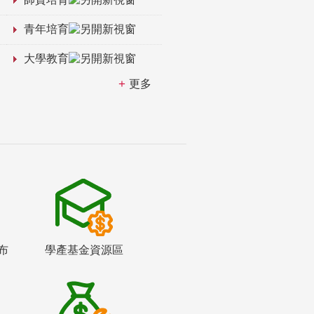
青年培育
大學教育
更多
布
學產基金資源區