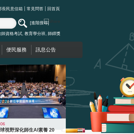
部長民意信箱
常見問答
回首頁
進階搜尋
教師資格考試
教育學分班
師鐸獎
便民服務
訊息公告
-06
球視野深化師生AI素養 20