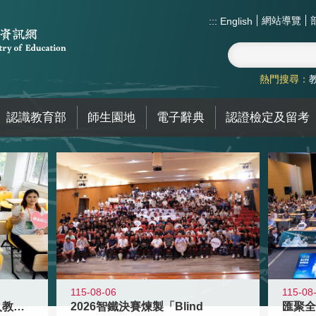
網站導覽
:::
English
熱門搜尋：
認識教育部
師生園地
電子辭典
認證檢定及留考
115-08-06
115-08
迎接115學年度新進教師加入教育現
2026智鐵決賽煉製「Blind
匯聚全