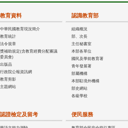
教育資料
認識教育部
中華民國教育現況簡介
組織概況
教育統計
部、次長
法令規章
主任秘書室
獎補助規定(含教育經費分配審議
本部各單位
委員會)
國民及學前教育署
出版品
青年發展署
行政院公報資訊網
部屬機構
教育剪影
本部駐境外機構
主題網站
部史網站
各級學校
認證檢定及留考
便民服務
華語文能力測驗
教育部全民安全指引專區