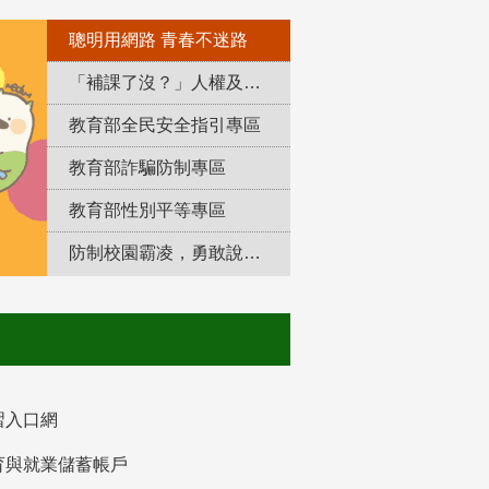
聰明用網路 青春不迷路
「補課了沒？」人權及轉型正義教育專區
教育部全民安全指引專區
教育部詐騙防制專區
教育部性別平等專區
防制校園霸凌，勇敢說出來！
習入口網
育與就業儲蓄帳戶