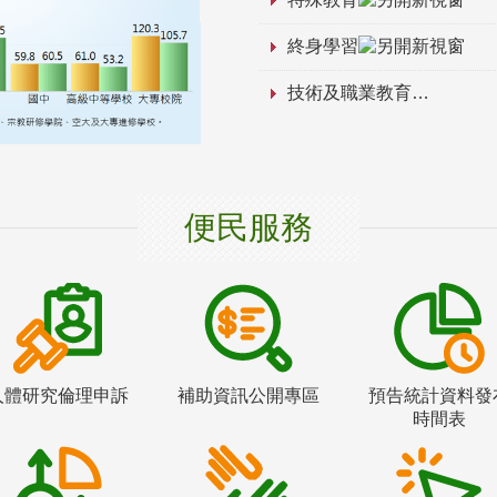
終身學習
技術及職業教育
便民服務
人體研究倫理申訴
補助資訊公開專區
預告統計資料發
時間表