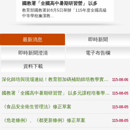
國教署「全國高中暑期研習營」 以多
學
教育部國教署於8月5日舉辦「115年度全國高級
教
中等學校廉潔教...
「
最新消息
即時新聞
即時新聞澄清
電子布告欄
資料下載
深化師培與現場連結！教育部加碼補助師培教學實踐研究 10月師培國際研討會交流教學實踐經驗
115-08-06
國教署「全國高中暑期研習營」 以多元課程培養學生瞭解誠信專業與倫理價值
115-08-05
《食品安全衛生管理法》修正草案
115-08-05
《危老條例》、《都更新條例》修正草案
115-08-05