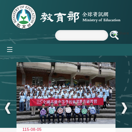
跳到主要內容區塊
mobile_menu
:::
115-08-05
11