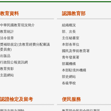
教育資料
認識教育部
中華民國教育現況簡介
組織概況
教育統計
部、次長
法令規章
主任秘書室
獎補助規定(含教育經費分配審議
本部各單位
委員會)
國民及學前教育署
出版品
青年發展署
行政院公報資訊網
部屬機構
教育剪影
本部駐境外機構
主題網站
部史網站
各級學校
認證檢定及留考
便民服務
華語文能力測驗
教育部全民安全指引專區