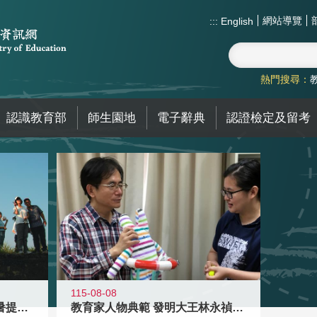
網站導覽
:::
English
熱門搜尋：
認識教育部
師生園地
電子辭典
認證檢定及留考
115-08-08
教育家人物典範 發明大王林永禎教授
青年壯遊點精選夏夜限定避暑提案 漫