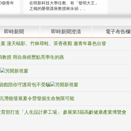
在明新科技大學任教、有「發明大王」
0個青年
之稱的榮譽講座教授林永禎，...
即時新聞
即時新聞澄清
電子布告欄
案 漫天蝠影、竹林尋蛙、茶香夜觀 邀青年暮色出發
禎教授 用自身經歷點亮學生的路
騙
袋戲陪你守護荷包不受騙
多元潛能發展夏令營發掘生命無限可能
育部打造「人生設計夢工場」 參展第3屆高齡健康產業博覽會