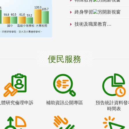
終身學習
技術及職業教育
便民服務
人體研究倫理申訴
補助資訊公開專區
預告統計資料發
時間表