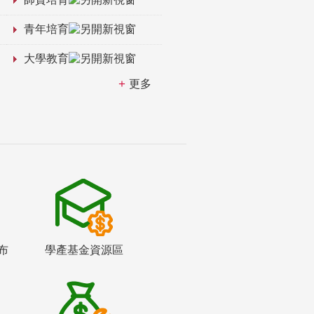
青年培育
大學教育
更多
布
學產基金資源區