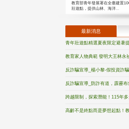
教育部青年發展署在全臺建置10
壯遊點，提供山林、海洋...
最新消息
青年壯遊點精選夏夜限定避暑提
教育家人物典範 發明大王林永
反詐騙宣導_楊小黎-假投資詐
反詐騙宣導_防詐有道，霹靂布
跨越限制，探索潛能！115年
高齡不是終點而是夢想起點！教