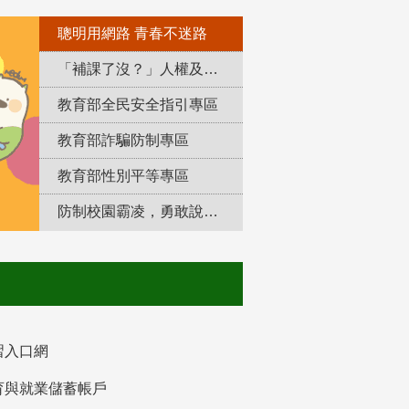
聰明用網路 青春不迷路
「補課了沒？」人權及轉型正義教育專區
教育部全民安全指引專區
教育部詐騙防制專區
教育部性別平等專區
防制校園霸凌，勇敢說出來！
習入口網
育與就業儲蓄帳戶