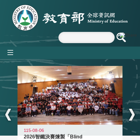
跳到主要內容區塊
mobile_menu
:::
115-08-06
2026智鐵決賽煉製「Blind
11