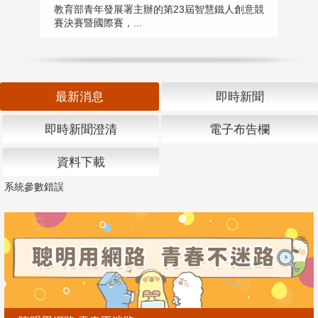
匯
教育部青年發展署主辦的第23屆智慧鐵人創意競
賽決賽暨國際賽，...
教
「
最新消息
即時新聞
即時新聞澄清
電子布告欄
資料下載
系統參數錯誤