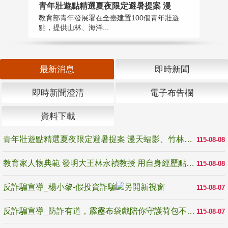
教
青年壯遊點精選夏夜限定避暑提案 漫
在
教育部青年發展署在全臺建置100個青年壯遊
譽
點，提供山林、海洋...
最新消息
即時新聞
即時新聞澄清
電子布告欄
資料下載
青年壯遊點精選夏夜限定避暑提案 漫天蝠影、竹林尋蛙、茶香夜觀 邀青年暮色出發
115-08-08
教育家人物典範 發明大王林永禎教授 用自身經歷點亮學生的路
115-08-08
反詐騙宣導_楊小黎-假投資詐騙
115-08-07
反詐騙宣導_防詐有道，霹靂布袋戲陪你守護荷包不受騙
115-08-07