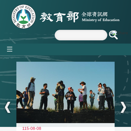
跳到主要內容區塊
mobile_menu
:::
11
115-08-08