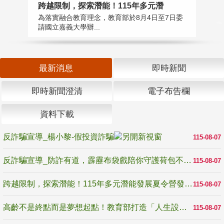
高
跨越限制，探索潛能！115年多元潛
教
為落實融合教育理念，教育部於8月4日至7日委
博
請國立嘉義大學辦...
最新消息
即時新聞
即時新聞澄清
電子布告欄
資料下載
反詐騙宣導_楊小黎-假投資詐騙
115-08-07
反詐騙宣導_防詐有道，霹靂布袋戲陪你守護荷包不受騙
115-08-07
跨越限制，探索潛能！115年多元潛能發展夏令營發掘生命無限可能
115-08-07
高齡不是終點而是夢想起點！教育部打造「人生設計夢工場」 參展第3屆高齡健康產業博覽會
115-08-07