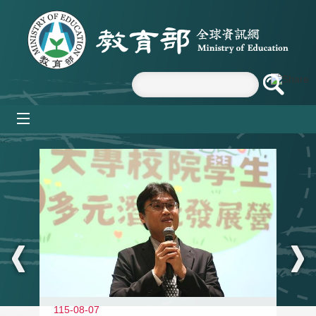
跳到主要內容區塊
mobile_menu
:::
11
115-08-07