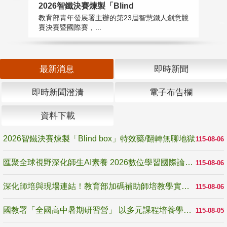
2026智鐵決賽煉製「Blind
匯
教育部青年發展署主辦的第23屆智慧鐵人創意競
教
賽決賽暨國際賽，...
「
最新消息
即時新聞
即時新聞澄清
電子布告欄
資料下載
2026智鐵決賽煉製「Blind box」特效藥/翻轉無聊地獄
115-08-06
匯聚全球視野深化師生AI素養 2026數位學習國際論壇高雄登場
115-08-06
深化師培與現場連結！教育部加碼補助師培教學實踐研究 10月師培國際研討會交流教學實踐經驗
115-08-06
國教署「全國高中暑期研習營」 以多元課程培養學生瞭解誠信專業與倫理價值
115-08-05