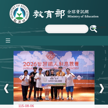
跳到主要內容區塊
mobile_menu
:::
115-08-06
11