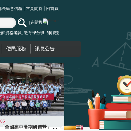
部長民意信箱
常見問答
回首頁
進階搜尋
教師資格考試
教育學分班
師鐸獎
便民服務
訊息公告
-05
國教署「全國高中暑期研習營」 以多