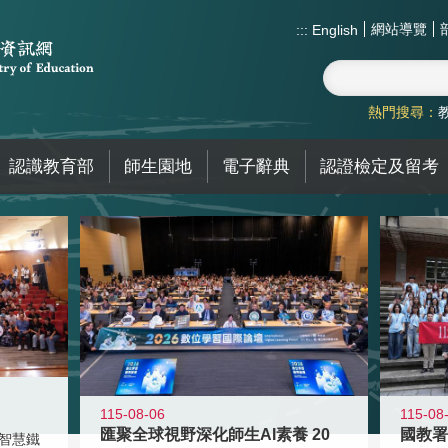
網站導覽
:::
English
熱門搜尋：
認識教育部
師生園地
電子辭典
認證檢定及留考
115-08-06
115-08
匯聚全球視野深化師生AI素養 20
智慧鐵