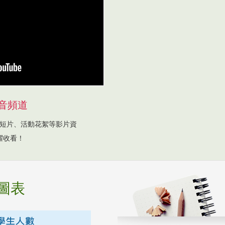
音頻道
短片、活動花絮等影片資
躍收看！
圖表