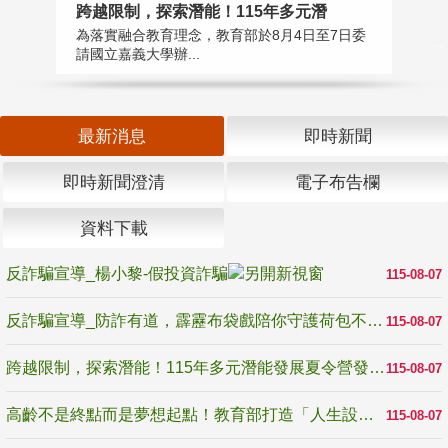
高
跨越限制，探索潛能！115年多元潛
教
為落實融合教育理念，教育部於8月4日至7日委
博
請國立嘉義大學辦...
最新消息
即時新聞
即時新聞澄清
電子布告欄
資料下載
反詐騙宣導_楊小黎-假投資詐騙
115-08-07
反詐騙宣導_防詐有道，霹靂布袋戲陪你守護荷包不受騙
115-08-07
跨越限制，探索潛能！115年多元潛能發展夏令營發掘生命無限可能
115-08-07
高齡不是終點而是夢想起點！教育部打造「人生設計夢工場」 參展第3屆高齡健康產業博覽會
115-08-07