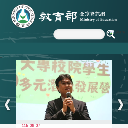
跳到主要內容區塊
mobile_menu
:::
11
115-08-07