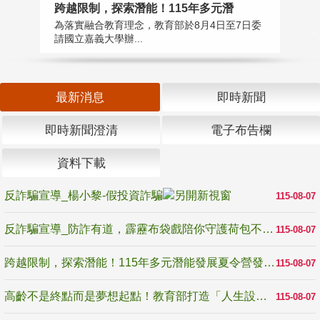
高
跨越限制，探索潛能！115年多元潛
教
為落實融合教育理念，教育部於8月4日至7日委
博
請國立嘉義大學辦...
最新消息
即時新聞
即時新聞澄清
電子布告欄
資料下載
反詐騙宣導_楊小黎-假投資詐騙
115-08-07
反詐騙宣導_防詐有道，霹靂布袋戲陪你守護荷包不受騙
115-08-07
跨越限制，探索潛能！115年多元潛能發展夏令營發掘生命無限可能
115-08-07
高齡不是終點而是夢想起點！教育部打造「人生設計夢工場」 參展第3屆高齡健康產業博覽會
115-08-07