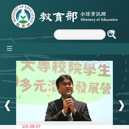
跳到主要內容區塊
mobile_menu
:::
11
115-08-07