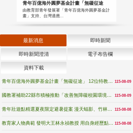
青年百億海外圓夢基金計畫「無礙征途
國
由教育部青年發展署「青年百億海外圓夢基金計
無
畫」支持、台灣適應...
是
最新消息
即時新聞
即時新聞澄清
電子布告欄
資料下載
青年百億海外圓夢基金計畫「無礙征途」 12位特教與弱勢青年勇闖西班牙 跨越感官限制見證生命蛻變
115-08-09
國教署補助22縣市積極推動「改善無障礙校園環境計畫」 打造友善、安全、無礙學習空間
115-08-09
青年壯遊點精選夏夜限定避暑提案 漫天蝠影、竹林尋蛙、茶香夜觀 邀青年暮色出發
115-08-08
教育家人物典範 發明大王林永禎教授 用自身經歷點亮學生的路
115-08-08