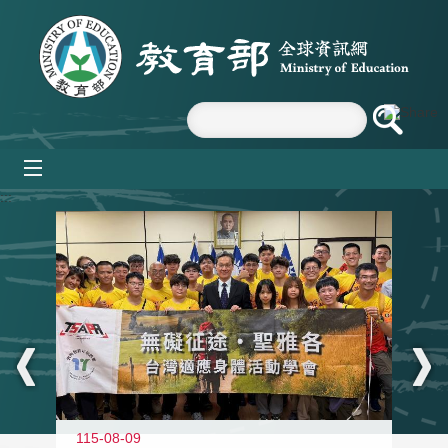
跳到主要內容區塊
mobile_menu
:::
115-08-09
11