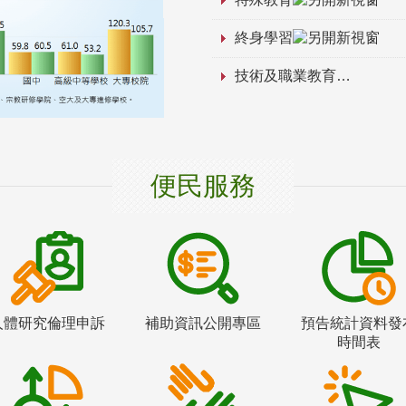
終身學習
技術及職業教育
便民服務
人體研究倫理申訴
補助資訊公開專區
預告統計資料發
時間表