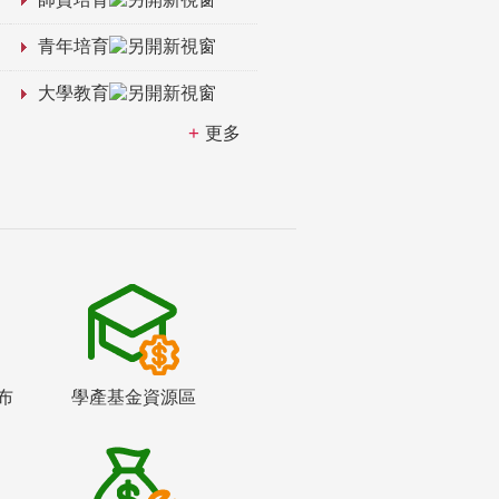
青年培育
大學教育
更多
布
學產基金資源區