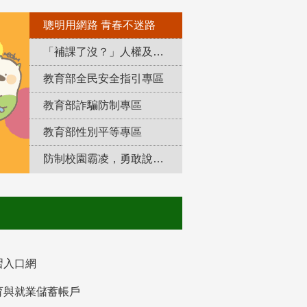
聰明用網路 青春不迷路
「補課了沒？」人權及轉型正義教育專區
教育部全民安全指引專區
教育部詐騙防制專區
教育部性別平等專區
防制校園霸凌，勇敢說出來！
習入口網
育與就業儲蓄帳戶