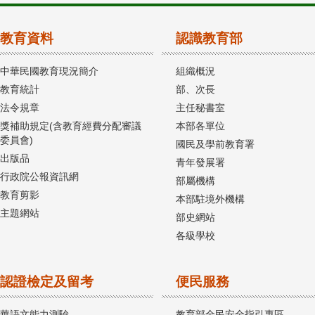
教育資料
認識教育部
中華民國教育現況簡介
組織概況
教育統計
部、次長
法令規章
主任秘書室
獎補助規定(含教育經費分配審議
本部各單位
委員會)
國民及學前教育署
出版品
青年發展署
行政院公報資訊網
部屬機構
教育剪影
本部駐境外機構
主題網站
部史網站
各級學校
認證檢定及留考
便民服務
華語文能力測驗
教育部全民安全指引專區