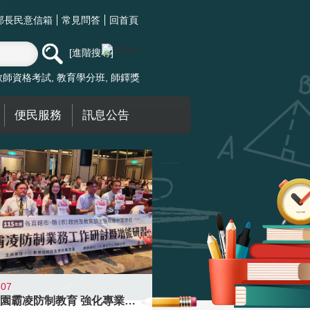
部長民意信箱
常見問答
回首頁
進階搜尋
教師資格考試
教育學分班
師鐸獎
便民服務
訊息公告
-07
落實校園霸凌防制教育 強化專業知能