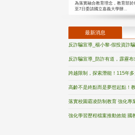
為落實融合教育理念，教育部於8
至7日委請國立嘉義大學辦...
最新消息
反詐騙宣導_楊小黎-假投資詐
反詐騙宣導_防詐有道，霹靂布
跨越限制，探索潛能！115年
高齡不是終點而是夢想起點！教
落實校園霸凌防制教育 強化專
強化學習歷程檔案推動效能 國