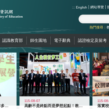
網站導覽
:::
English
熱門搜尋：
認識教育部
師生園地
電子辭典
認證檢定及留考
115-08-07
115-08
高齡不是終點而是夢想起點！教育部打
跨越限制，探索潛能！115年多元潛