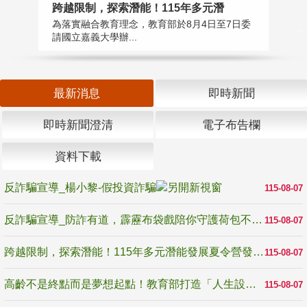
高
跨越限制，探索潛能！115年多元潛
教
為落實融合教育理念，教育部於8月4日至7日委
博
請國立嘉義大學辦...
最新消息
即時新聞
即時新聞澄清
電子布告欄
資料下載
反詐騙宣導_楊小黎-假投資詐騙
115-08-07
反詐騙宣導_防詐有道，霹靂布袋戲陪你守護荷包不受騙
115-08-07
跨越限制，探索潛能！115年多元潛能發展夏令營發掘生命無限可能
115-08-07
高齡不是終點而是夢想起點！教育部打造「人生設計夢工場」 參展第3屆高齡健康產業博覽會
115-08-07