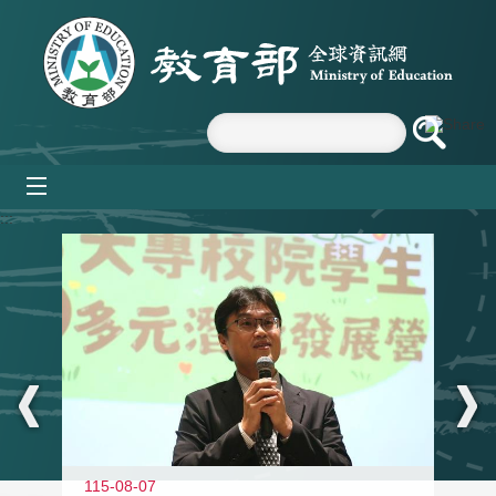
跳到主要內容區塊
mobile_menu
:::
11
115-08-07