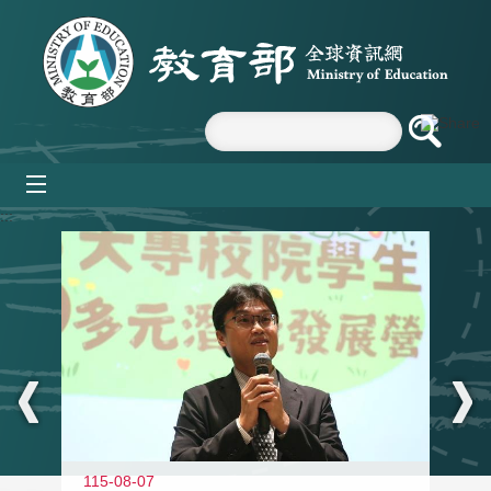
跳到主要內容區塊
mobile_menu
:::
11
115-08-07