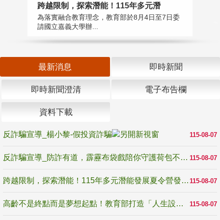
高
跨越限制，探索潛能！115年多元潛
教
為落實融合教育理念，教育部於8月4日至7日委
博
請國立嘉義大學辦...
最新消息
即時新聞
即時新聞澄清
電子布告欄
資料下載
反詐騙宣導_楊小黎-假投資詐騙
115-08-07
反詐騙宣導_防詐有道，霹靂布袋戲陪你守護荷包不受騙
115-08-07
跨越限制，探索潛能！115年多元潛能發展夏令營發掘生命無限可能
115-08-07
高齡不是終點而是夢想起點！教育部打造「人生設計夢工場」 參展第3屆高齡健康產業博覽會
115-08-07