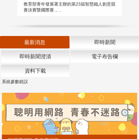
匯
教育部青年發展署主辦的第23屆智慧鐵人創意競
賽決賽暨國際賽，...
教
「
最新消息
即時新聞
即時新聞澄清
電子布告欄
資料下載
系統參數錯誤