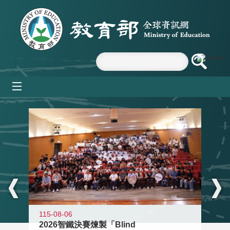
跳到主要內容區塊
mobile_menu
:::
115-08-06
2026智鐵決賽煉製「Blind
11