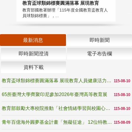
教育盃球類錦標賽圓滿落幕 展現教育
6
教育部國教署辦理「115年度全國教育盃教育人
「
員球類錦標賽」，...
首
最新消息
即時新聞
即時新聞澄清
電子布告欄
資料下載
教育盃球類錦標賽圓滿落幕 展現教育人員健康活力與團隊精神
115-08-10
65所臺灣大學齊聚印尼參加2026年臺灣高等教育展
115-08-10
教育部鼓勵大專校院推動「社會情緒學習與校園心理健康促進計畫」 培育校園「心」韌性
115-08-10
青年百億海外圓夢基金計畫「無礙征途」 12位特教與弱勢青年勇闖西班牙 跨越感官限制見證生命蛻變
115-08-09