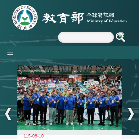
跳到主要內容區塊
mobile_menu
:::
115-08-10
11