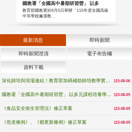
國教署「全國高中暑期研習營」 以多
學
教育部國教署於8月5日舉辦「115年度全國高級
教
中等學校廉潔教...
「
最新消息
即時新聞
即時新聞澄清
電子布告欄
資料下載
深化師培與現場連結！教育部加碼補助師培教學實踐研究 10月師培國際研討會交流教學實踐經驗
115-08-06
國教署「全國高中暑期研習營」 以多元課程培養學生瞭解誠信專業與倫理價值
115-08-05
《食品安全衛生管理法》修正草案
115-08-05
《危老條例》、《都更新條例》修正草案
115-08-05