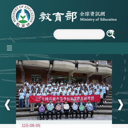
跳到主要內容區塊
mobile_menu
:::
115-08-05
11