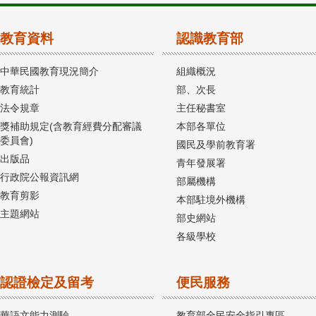
教育資料
認識教育部
中華民國教育現況簡介
組織概況
教育統計
部、次長
法令規章
主任秘書室
獎補助規定(含教育經費分配審議
本部各單位
委員會)
國民及學前教育署
出版品
青年發展署
行政院公報資訊網
部屬機構
教育剪影
本部駐境外機構
主題網站
部史網站
各級學校
認證檢定及留考
便民服務
華語文能力測驗
教育部全民安全指引專區