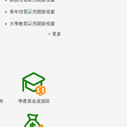
青年培育
大學教育
更多
布
學產基金資源區