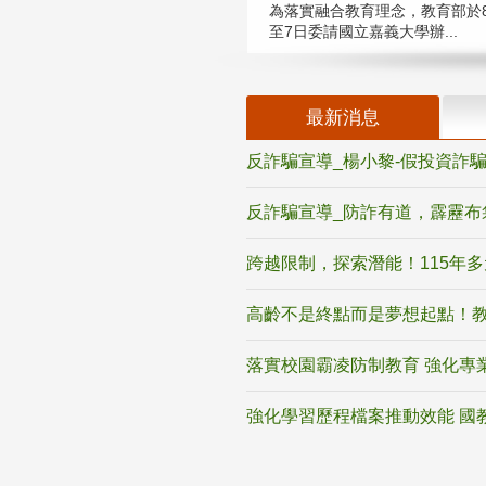
為落實融合教育理念，教育部於8
至7日委請國立嘉義大學辦...
最新消息
反詐騙宣導_楊小黎-假投資詐
反詐騙宣導_防詐有道，霹靂布
跨越限制，探索潛能！115年
高齡不是終點而是夢想起點！教
落實校園霸凌防制教育 強化專
強化學習歷程檔案推動效能 國