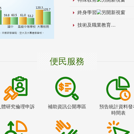
終身學習
技術及職業教育
便民服務
人體研究倫理申訴
補助資訊公開專區
預告統計資料發
時間表