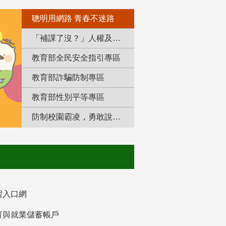
聰明用網路 青春不迷路
「補課了沒？」人權及轉型正義教育專區
教育部全民安全指引專區
教育部詐騙防制專區
教育部性別平等專區
防制校園霸凌，勇敢說出來！
習入口網
育與就業儲蓄帳戶