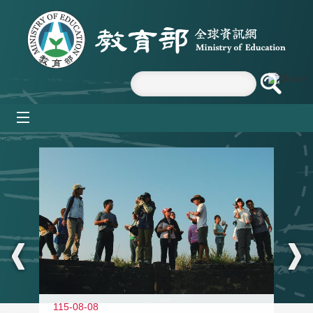
跳到主要內容區塊
mobile_menu
:::
11
115-08-08