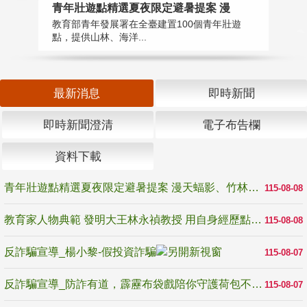
教
青年壯遊點精選夏夜限定避暑提案 漫
在
教育部青年發展署在全臺建置100個青年壯遊
譽
點，提供山林、海洋...
最新消息
即時新聞
即時新聞澄清
電子布告欄
資料下載
青年壯遊點精選夏夜限定避暑提案 漫天蝠影、竹林尋蛙、茶香夜觀 邀青年暮色出發
115-08-08
教育家人物典範 發明大王林永禎教授 用自身經歷點亮學生的路
115-08-08
反詐騙宣導_楊小黎-假投資詐騙
115-08-07
反詐騙宣導_防詐有道，霹靂布袋戲陪你守護荷包不受騙
115-08-07