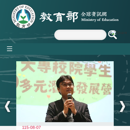
跳到主要內容區塊
mobile_menu
:::
11
115-08-07