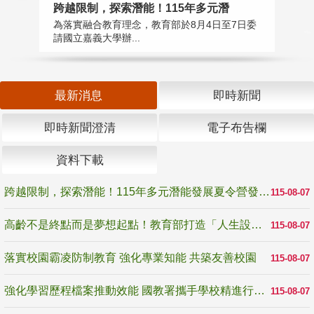
高
跨越限制，探索潛能！115年多元潛
教
為落實融合教育理念，教育部於8月4日至7日委
博
請國立嘉義大學辦...
最新消息
即時新聞
即時新聞澄清
電子布告欄
資料下載
跨越限制，探索潛能！115年多元潛能發展夏令營發掘生命無限可能
115-08-07
高齡不是終點而是夢想起點！教育部打造「人生設計夢工場」 參展第3屆高齡健康產業博覽會
115-08-07
落實校園霸凌防制教育 強化專業知能 共築友善校園
115-08-07
強化學習歷程檔案推動效能 國教署攜手學校精進行政與教學支持
115-08-07