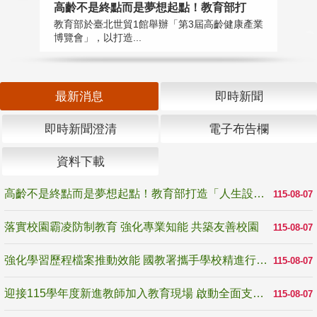
高齡不是終點而是夢想起點！教育部打
落
教育部於臺北世貿1館舉辦「第3屆高齡健康產業
為
博覽會」，以打造...
事
最新消息
即時新聞
即時新聞澄清
電子布告欄
資料下載
高齡不是終點而是夢想起點！教育部打造「人生設計夢工場」 參展第3屆高齡健康產業博覽會
115-08-07
落實校園霸凌防制教育 強化專業知能 共築友善校園
115-08-07
強化學習歷程檔案推動效能 國教署攜手學校精進行政與教學支持
115-08-07
迎接115學年度新進教師加入教育現場 啟動全面支持陪伴
115-08-07