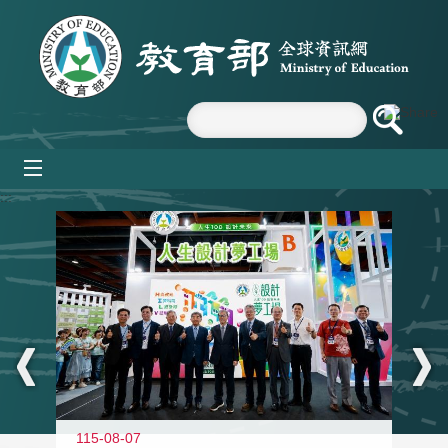
跳到主要內容區塊
mobile_menu
:::
115-08-07
11