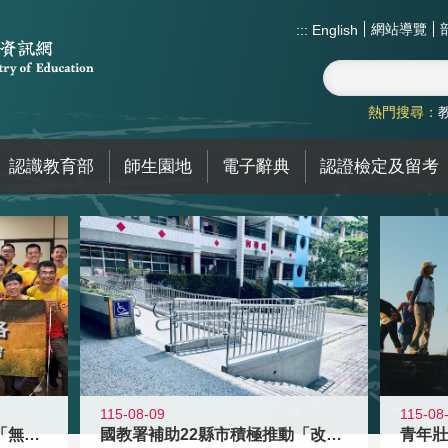
網站導覽
:::
English
熱門搜尋：
認識教育部
師生園地
電子辭典
認證檢定及留考
115-08-09
115-08
青年百億海外圓夢基金計畫「無礙征途
國教署補助22縣市積極推動「改善無