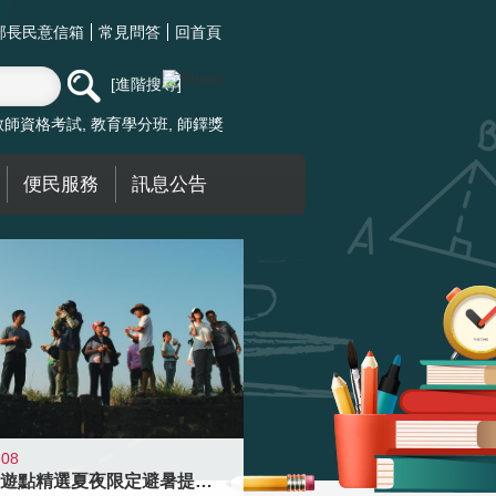
部長民意信箱
常見問答
回首頁
進階搜尋
教師資格考試
教育學分班
師鐸獎
便民服務
訊息公告
-08
青年壯遊點精選夏夜限定避暑提案 漫