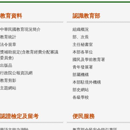
教育資料
認識教育部
中華民國教育現況簡介
組織概況
教育統計
部、次長
法令規章
主任秘書室
獎補助規定(含教育經費分配審議
本部各單位
委員會)
國民及學前教育署
出版品
青年發展署
行政院公報資訊網
部屬機構
教育剪影
本部駐境外機構
主題網站
部史網站
各級學校
認證檢定及留考
便民服務
華語文能力測驗
教育部全民安全指引專區