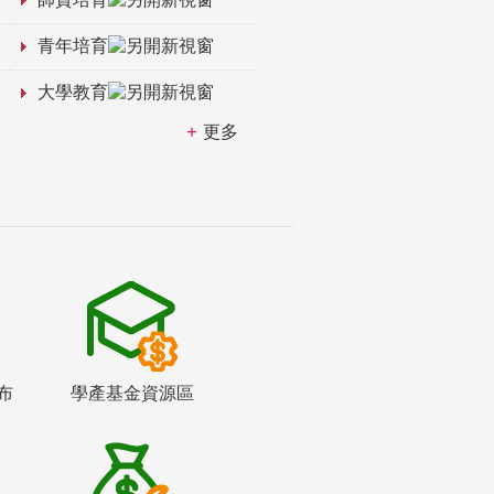
青年培育
大學教育
更多
布
學產基金資源區