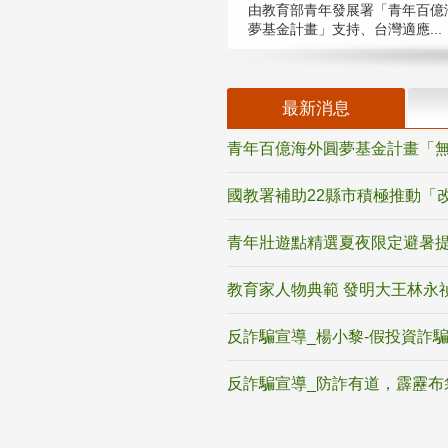
由教育部青年發展署「青年百億
夢基金計畫」支持、台灣適應...
最新消息
青年百億海外圓夢基金計畫「無
國教署補助22縣市積極推動「
青年壯遊點精選夏夜限定避暑提
教育家人物典範 發明大王林永
反詐騙宣導_楊小黎-假投資詐
反詐騙宣導_防詐有道，霹靂布