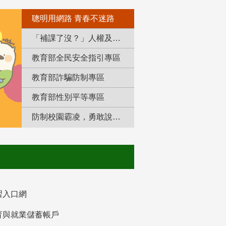
聰明用網路 青春不迷路
「補課了沒？」人權及轉型正義教育專區
教育部全民安全指引專區
教育部詐騙防制專區
教育部性別平等專區
防制校園霸凌，勇敢說出來！
習入口網
育與就業儲蓄帳戶