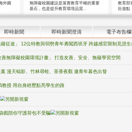
海外圓
無障礙校園建設是落實教育平權的重要
教育部
基石，也是提升教育環境品質...
壯遊點，
即時新聞
即時新聞澄清
電子布告欄
礙征途」 12位特教與弱勢青年勇闖西班牙 跨越感官限制見證生
改善無障礙校園環境計畫」 打造友善、安全、無礙學習空間
案 漫天蝠影、竹林尋蛙、茶香夜觀 邀青年暮色出發
禎教授 用自身經歷點亮學生的路
騙
袋戲陪你守護荷包不受騙