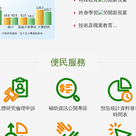
終身學習
技術及職業教育
便民服務
人體研究倫理申訴
補助資訊公開專區
預告統計資料發
時間表