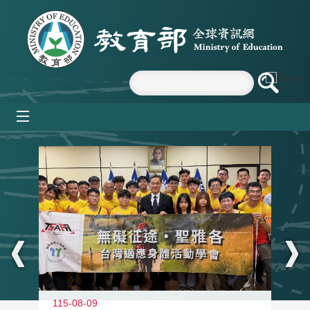
跳到主要內容區塊
mobile_menu
:::
115-08-09
11