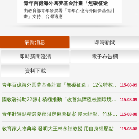
青年百億海外圓夢基金計畫「無礙征途
國
由教育部青年發展署「青年百億海外圓夢基金計
無
畫」支持、台灣適應...
是
最新消息
即時新聞
即時新聞澄清
電子布告欄
資料下載
青年百億海外圓夢基金計畫「無礙征途」 12位特教與弱勢青年勇闖西班牙 跨越感官限制見證生命蛻變
115-08-09
國教署補助22縣市積極推動「改善無障礙校園環境計畫」 打造友善、安全、無礙學習空間
115-08-09
青年壯遊點精選夏夜限定避暑提案 漫天蝠影、竹林尋蛙、茶香夜觀 邀青年暮色出發
115-08-08
教育家人物典範 發明大王林永禎教授 用自身經歷點亮學生的路
115-08-08