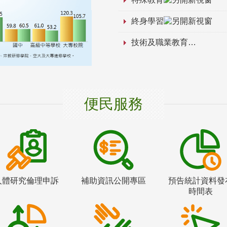
終身學習
技術及職業教育
便民服務
人體研究倫理申訴
補助資訊公開專區
預告統計資料發
時間表