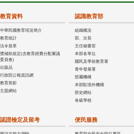
教育資料
認識教育部
中華民國教育現況簡介
組織概況
教育統計
部、次長
法令規章
主任秘書室
獎補助規定(含教育經費分配審議
本部各單位
委員會)
國民及學前教育署
出版品
青年發展署
行政院公報資訊網
部屬機構
教育剪影
本部駐境外機構
主題網站
部史網站
各級學校
認證檢定及留考
便民服務
華語文能力測驗
教育部全民安全指引專區