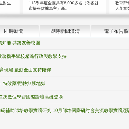
教育部
生對生
115學年度全臺共有8,000多名（依各縣
人創意競
市提報數據為主）新...
即時新聞
即時新聞澄清
電子布告欄
業知能 共築友善校園
教署攜手學校精進行政與教學支持
教育現場 啟動全面支持陪伴
ox」特效藥/翻轉無聊地獄
2026數位學習國際論壇高雄登場
碼補助師培教學實踐研究 10月師培國際研討會交流教學實踐經