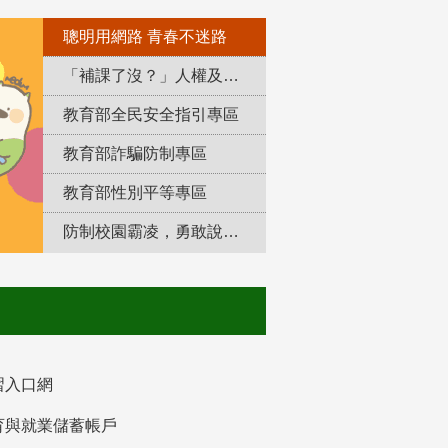
聰明用網路 青春不迷路
「補課了沒？」人權及轉型正義教育專區
教育部全民安全指引專區
教育部詐騙防制專區
教育部性別平等專區
防制校園霸凌，勇敢說出來！
習入口網
育與就業儲蓄帳戶