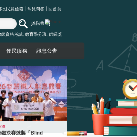
部長民意信箱
常見問答
回首頁
進階搜尋
教師資格考試
教育學分班
師鐸獎
便民服務
訊息公告
-06
智鐵決賽煉製「Blind