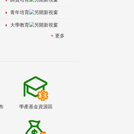
青年培育
大學教育
更多
布
學產基金資源區